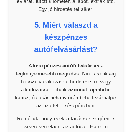
évjárat, futott kilométer, állapot, extrák stb.
Egy jó hirdetés fél siker!
5. Miért válaszd a
készpénzes
autófelvásárlást?
A
készpénzes autófelvásárlás
a
legkényelmesebb megoldás. Nincs szükség
hosszú várakozásra, hirdetésekre vagy
alkudozásra. Tőlünk
azonnali ajánlatot
kapsz, és akár néhány órán belül lezárhatjuk
az üzletet – készpénzben.
Reméljük, hogy ezek a tanácsok segítenek
sikeresen eladni az autódat. Ha nem