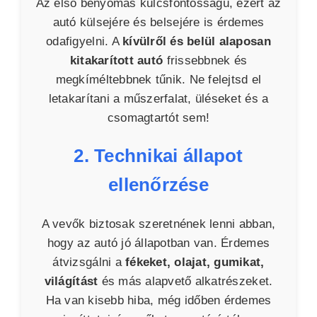
Az első benyomás kulcsfontosságú, ezért az
autó külsejére és belsejére is érdemes
odafigyelni. A
kívülről és belül alaposan
kitakarított autó
frissebbnek és
megkíméltebbnek tűnik. Ne felejtsd el
letakarítani a műszerfalat, üléseket és a
csomagtartót sem!
2. Technikai állapot
ellenőrzése
A vevők biztosak szeretnének lenni abban,
hogy az autó jó állapotban van. Érdemes
átvizsgálni a
fékeket, olajat, gumikat,
világítást
és más alapvető alkatrészeket.
Ha van kisebb hiba, még időben érdemes