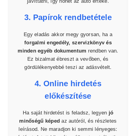
javíttatni, így nőhet az autó értéke.
3. Papírok rendbetétele
Egy eladás akkor megy gyorsan, ha a
forgalmi engedély, szervizkönyv és
minden egyéb dokumentum
rendben van.
Ez bizalmat ébreszt a vevőben, és
gördülékenyebbé teszi az adásvételt.
4. Online hirdetés
előkészítése
Ha saját hirdetést is feladsz, legyen
jó
minőségű képed
az autóról, és részletes
leírásod. Ne maradjon ki semmi lényeges: