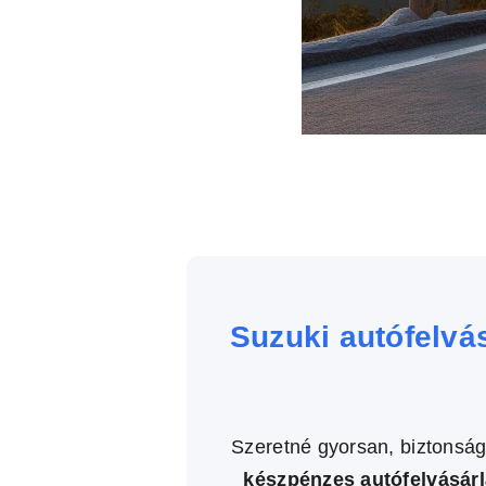
Suzuki autófelvá
Szeretné gyorsan, biztonság
készpénzes autófelvásár