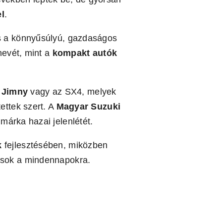
l
.
is a könnyűsúlyú, gazdaságos
nevét, mint a
kompakt autók
, Jimny
vagy az SX4, melyek
ttek szert. A
Magyar Suzuki
árka hazai jelenlétét.
k
fejlesztésében, miközben
dások a mindennapokra.