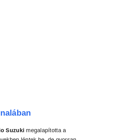
onalában
io Suzuki
megalapította a
években léptek be, de gyorsan