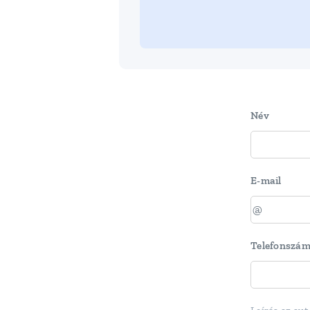
Név
E-mail
Telefonszá