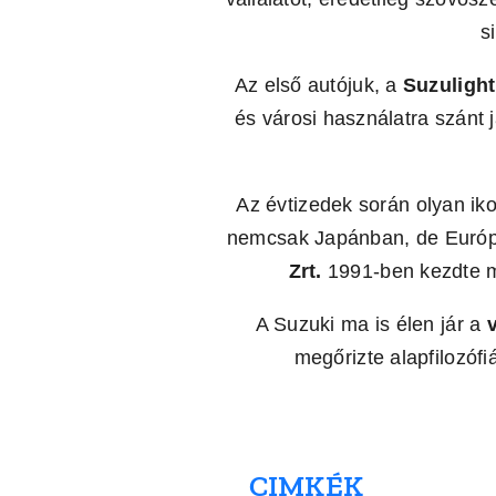
s
Az első autójuk, a
Suzulight
és városi használatra szánt 
Az évtizedek során olyan ik
nemcsak Japánban, de Európá
Zrt.
1991-ben kezdte me
A Suzuki ma is élen jár a
megőrizte alapfilozóf
CIMKÉK