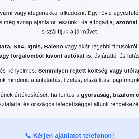
várni vagy idegenekkel alkudozni. Egy rövid egyeztet
 és még aznap ajánlatot teszünk. Ha elfogadja,
azonnal
is szállítjuk a járművet.
tara, SX4, Ignis, Baleno
vagy akár régebbi típusokról
 vagy forgalomból kivont autókat is
, évjárattól és futá
t és kényelmes.
Semmilyen rejtett költség vagy utól
nk mindent: ajánlatadás, fizetés, elszállítás, papírmu
ének értékesítését, ha fontos a
gyorsaság, bizalom é
sztalattal és országos lefedettséggel állunk rendelkezé
📞 Kérjen ajánlatot telefonon!