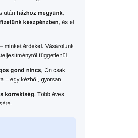
és után
házhoz megyünk
,
 fizetünk készpénzben
, és el
 – minket érdekel. Vásárolunk
steljesítménytől függetlenül.
agos gond nincs
, Ön csak
nka – egy kézből, gyorsan.
s korrektség
. Több éves
sére.