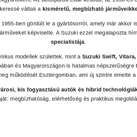
ikeressé váltak a
kisméretű, megbízható járműveikke
1955-ben gördült le a gyártósorról, amely már akkor 
járműveket képviselte. A Suzuki ezzel megalapozta hír
specialistája
.
onikus modellek születtek, mint a
Suzuki Swift, Vitara
ban és Magyarországon is hatalmas népszerűségre te
g működését Esztergomban, ami új szintre emelte a m
városi, kis fogyasztású autók és hibrid technológiá
iáját: megbízhatóság, elérhetőség és praktikus megol