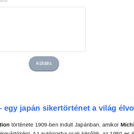
óról
Küldés
– egy japán sikertörténet a világ élv
tion
története 1909-ben indult Japánban, amikor
Mich
székgyártóként. Az autóiparba csak később, az 1950-es 