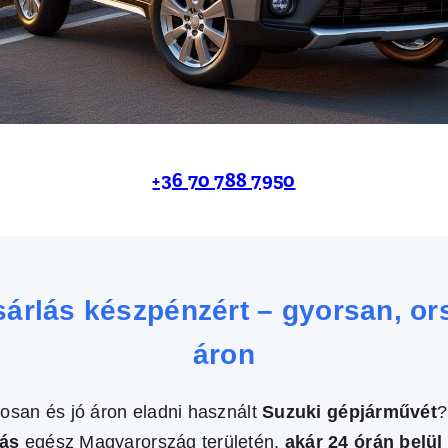
+36 70 788 7950
sárlás készpénzért – gyorsan, or
áron
osan és jó áron eladni használt
Suzuki gépjárművét
?
lás
egész Magyarország területén,
akár 24 órán belül