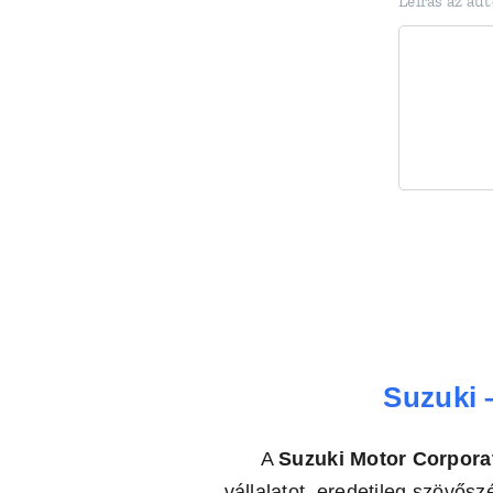
Leírás az aut
Suzuki 
A
Suzuki Motor Corpora
vállalatot, eredetileg szövő