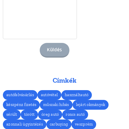
Küldés
Címkék
autófelvásárlás
autóvétel
használtautó
készpénz fizetés
műszaki hibás
lejárt okmányok
sérült
törött
öreg autó
roncs autó
azonnali ügyintézés
carbuying
veszprém